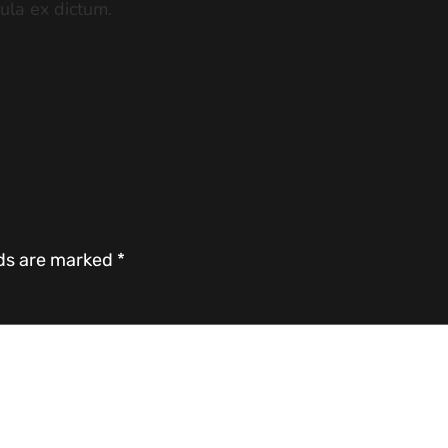
ula ex dictum.
lds are marked
*