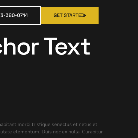
13-380-0714
GET STARTED
hor Text
habitant morbi tristique senectus et netus et
utate elementum. Duis nec ex nulla. Curabitur