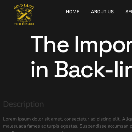
HOME
ABOUT US
SE
The Impor
in Back-li
Description
Lorem ipsum dolor sit amet, consectetur adipiscing elit. Aliq
malesuada fames ac turpis egestas. Suspendisse accumsan pu