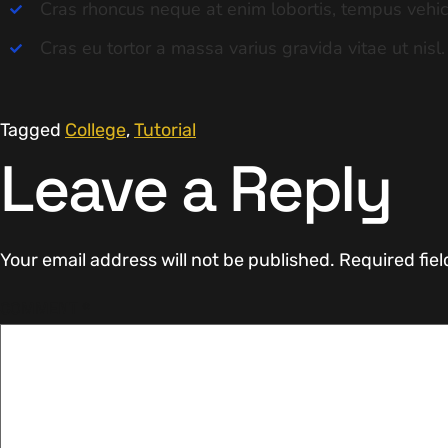
Cras rhoncus neque at enim lobortis, tempus vehic
Cras eu tortor a massa varius gravida vitae ut nisl.
Tagged
College
,
Tutorial
Leave a Reply
Your email address will not be published.
Required fie
COMMENT
*