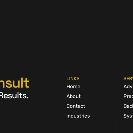
OR THE NEXT TIME I COMMENT.
nsult
LINKS
SER
Home
Adv
Results.
About
Pre
Contact
Bac
industries
Sys