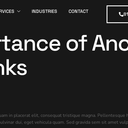
RVICES
INDUSTRIES
CONTACT
8
tance of Anc
nks
uam in placerat elit, consequat tristique magna. Pellentesque 
lvinar dui, eget vehicula quam. Sed gravida sem sit amet vulp