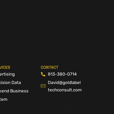
VICES
CONTACT
ertising
813-380-0714
cision Data
David@goldlabel
techconsult.com
kend Business
tem