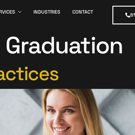
RVICES
INDUSTRIES
CONTACT
8
:
Graduation
actices