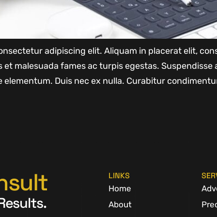
nsectetur adipiscing elit. Aliquam in placerat elit, c
us et malesuada fames ac turpis egestas. Suspendisse 
 elementum. Duis nec ex nulla. Curabitur condimentu
nsult
LINKS
SER
Home
Adv
Results.
About
Pre