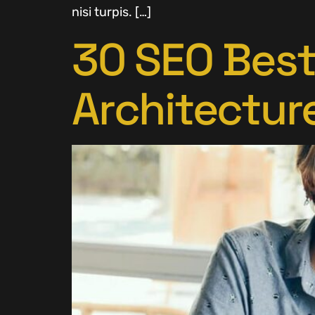
nisi turpis. […]
30 SEO Best
Architectur