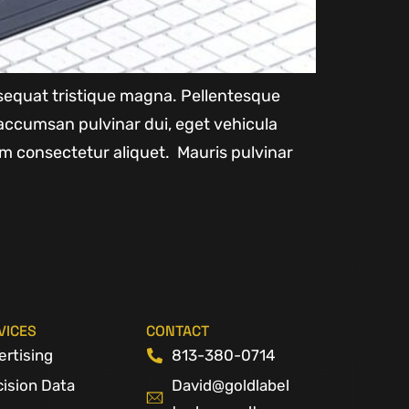
onsequat tristique magna. Pellentesque
accumsan pulvinar dui, eget vehicula
m consectetur aliquet. Mauris pulvinar
VICES
CONTACT
ertising
813-380-0714
cision Data
David@goldlabel