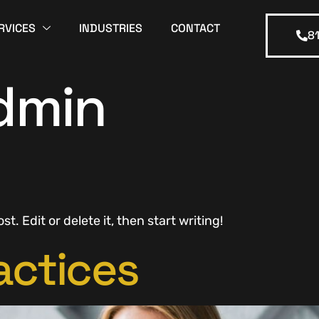
RVICES
INDUSTRIES
CONTACT
8
dmin
t. Edit or delete it, then start writing!
actices