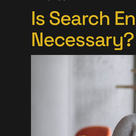
Is Search E
Necessary?